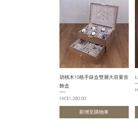
快速瀏覽
胡桃木10格手錶盒雙層大容量首
飾盒
H
價格
HK$1,280.00
新增至購物車