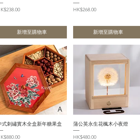
價格
價格
K$238.00
HK$268.00
新增至購物車
新增至購物車
快速瀏覽
快速瀏覽
中式刺繡實木全盒新年糖果盒
蒲公英永生花楓木小夜燈
價格
價格
K$880.00
HK$480.00