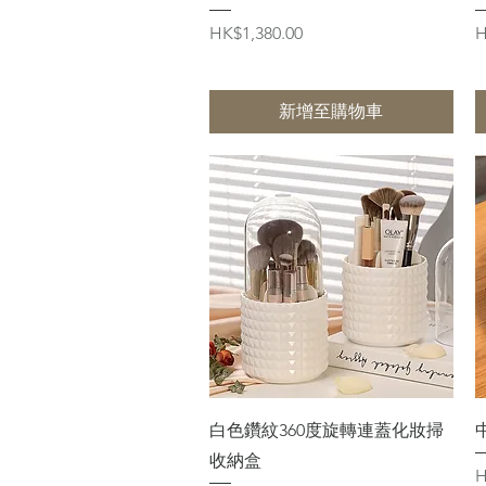
價格
HK$1,380.00
H
新增至購物車
快速瀏覽
白色鑽紋360度旋轉連蓋化妝掃
收納盒
H