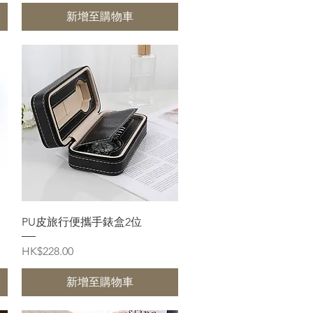
新增至購物車
快速瀏覽
PU皮旅行便攜手錶盒2位
價格
HK$228.00
新增至購物車