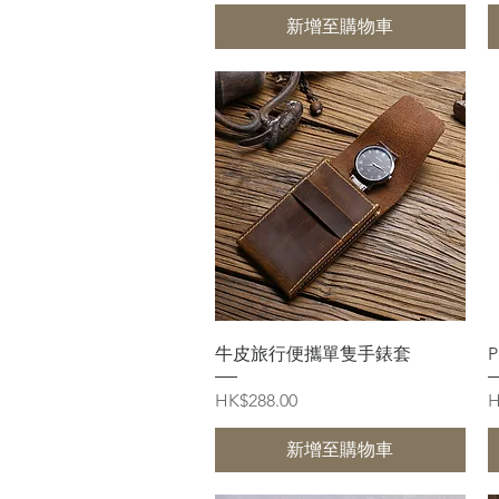
新增至購物車
快速瀏覽
牛皮旅行便攜單隻手錶套
價格
HK$288.00
H
新增至購物車