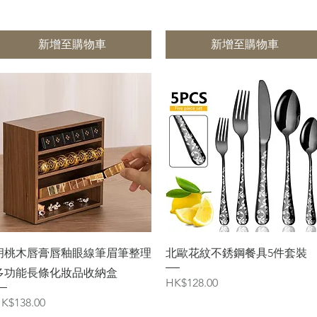
新增至購物車
新增至購物車
快速瀏覽
快速瀏覽
胡桃木唇膏唇釉眼線筆眉筆整理
北歐花紋不銹鋼餐具5件套裝
多功能長條化妝品收納盒
價格
HK$128.00
價格
K$138.00