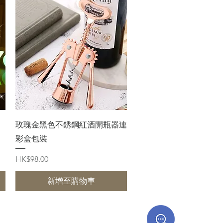
快速瀏覽
玫瑰金黑色不銹鋼紅酒開瓶器連
彩盒包裝
價格
HK$98.00
新增至購物車