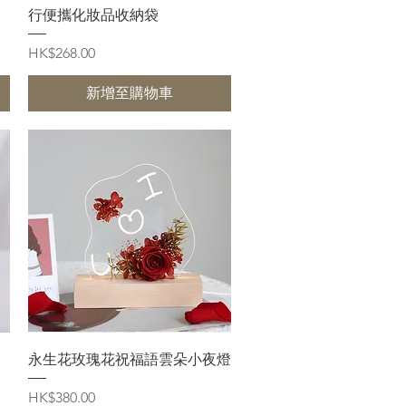
行便攜化妝品收納袋
價格
HK$268.00
新增至購物車
快速瀏覽
永生花玫瑰花祝福語雲朵小夜燈
價格
HK$380.00