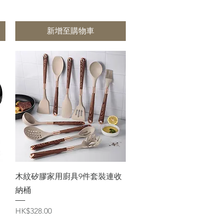
新增至購物車
快速瀏覽
木紋矽膠家用廚具9件套裝連收
納桶
價格
HK$328.00