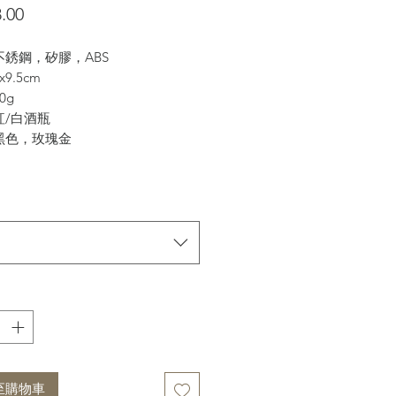
價
.00
格
不銹鋼，矽膠，ABS
9.5cm
0g
紅/白酒瓶
黑色，玫瑰金
至購物車