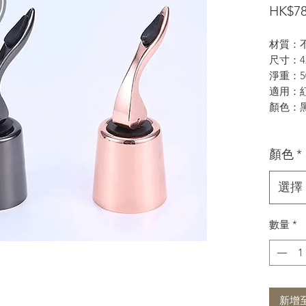
HK$78
材質：
尺寸：4x
淨重：5
適用：
顏色：
顏色
*
選擇
數量
*
新增