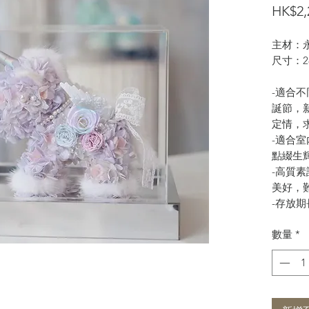
HK$2,
主材：
尺寸：28
-適合
誕節，
定情，
-適合
點綴生
-高質
美好，
-存放期
數量
*