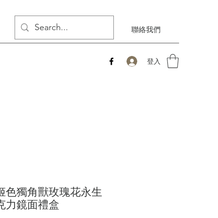
聯絡我們
登入
姬色獨角獸玫瑰花永生
克力鏡面禮盒