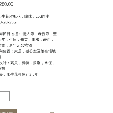
價
280.00
格
永生花玫瑰花，繡球，Led燈串
x20x25cm
不同節日送禮： 情人節，母親節，聖
新年，生日，畢業，追求，表白，
求婚，週年紀念禮物
室內佈置：家居，辦公室及婚宴場地
輝
素設計：高貴，獨特，浪漫，永恆，
難忘
長：永生花可保存3-5年