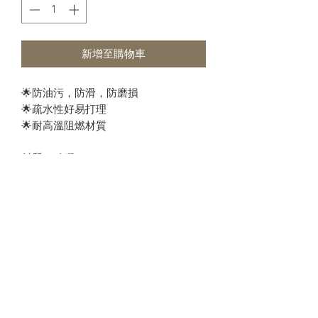
新增至購物車
🌟
防油污，防滑，防磨損
🌟
疏水性好易打理
🌟
耐高溫阻燃材質
材質：矽膠
耐熱溫度：
230
℃
尺寸：
23
cm
顏色：灰色，粉紅色，藍色
預訂須知
少量現貨，付款後預計1-2日出貨。