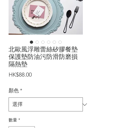
北歐風浮雕蕾絲矽膠餐墊
保護墊防油污防滑防磨損
隔熱墊
價
HK$88.00
格
顏色
*
數量
*