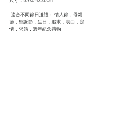
尺寸：8.9x6.4x5.6cm
-適合不同節日送禮： 情人節，母親
節，聖誕節，生日，追求，表白，定
情，求婚，週年紀念禮物
❗️不設刻字服務❗️
預訂須知
產品為預訂款，付款後預計7-10日出
注意事項
貨。
因實木制作，每件產品顏色，紋理或會
有所不同。