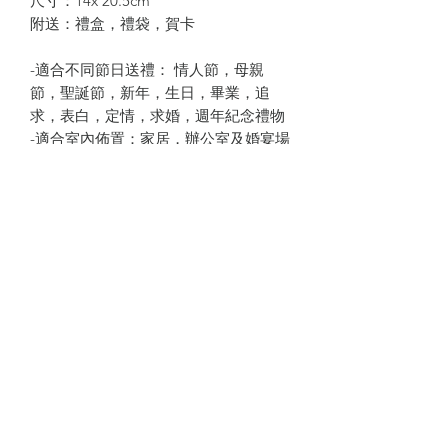
尺寸：14x 20.5cm
附送：禮盒，禮袋，賀卡
-適合不同節日送禮： 情人節，母親
節，聖誕節，新年，生日，畢業，追
求，表白，定情，求婚，週年紀念禮物
-適合室內佈置：家居，辦公室及婚宴場
地點綴生輝
-高質素設計：高貴，獨特，浪漫，永
恆，美好，難忘
-存放期長：永生花可保存3-5年
預訂須知
產品為預訂款，付款後預計7-10日出
貨。