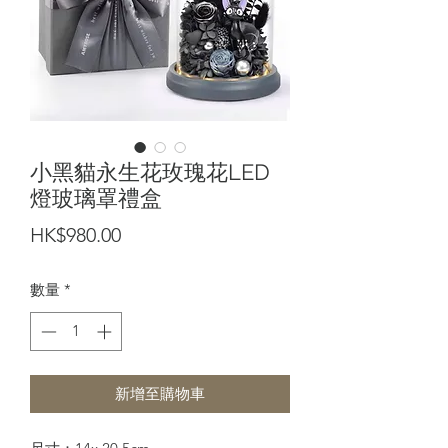
小黑貓永生花玫瑰花LED
燈玻璃罩禮盒
價
HK$980.00
格
數量
*
新增至購物車