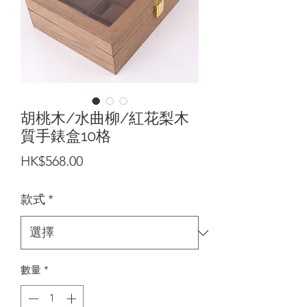
胡桃木/水曲柳/紅花梨木
質手錶盒10格
價
HK$568.00
格
款式
*
數量
*