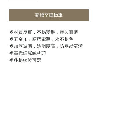
新增至購物車
🌟材質厚實，不易變形，經久耐磨
🌟五金扣，精密電渡，永不腿色
🌟加厚玻璃，透明度高，防塵易清潔
🌟高檔細膩絨枕頭
🌟多格錶位可選
材質：胡桃木/水曲柳/紅花梨木
尺寸：26.5x20x8cm
錶位：10位
預訂須知
產品為預訂款，付款後預計7-10日出
注意事項
貨。