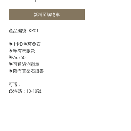
新增至購物車
產品編號: KR01

🌟1卡D色莫桑石

🌟罕有馬眼款

🌟Au750

🌟可通過測鑽筆

🌟附有莫桑石證書 

可選：

💍港碼：10-18號

適合不同節日送禮： 情人節，母親節，
聖誕節，生日，追求，表白，定情，求
婚，週年紀念禮物