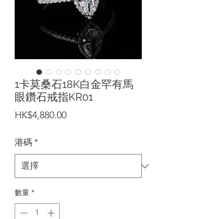
1卡莫桑石18K白金罕有馬
眼鑽石戒指KR01
價
HK$4,880.00
格
港碼
*
數量
*