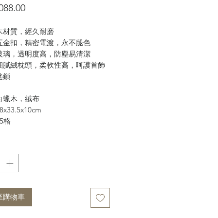
價
088.00
格
蠟木材質，經久耐磨
檔五金扣，精密電渡，永不腿色
厚玻璃，透明度高，防塵易清潔
檔細膩絨枕頭，柔軟性高，呵護首飾
匙鎖
白蠟木，絨布
x33.5x10cm
5格
至購物車