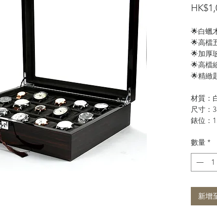
HK$1,
🌟白
🌟高
🌟加
🌟高
🌟精緻
材質：
尺寸：38
錶位：1
數量
*
新增