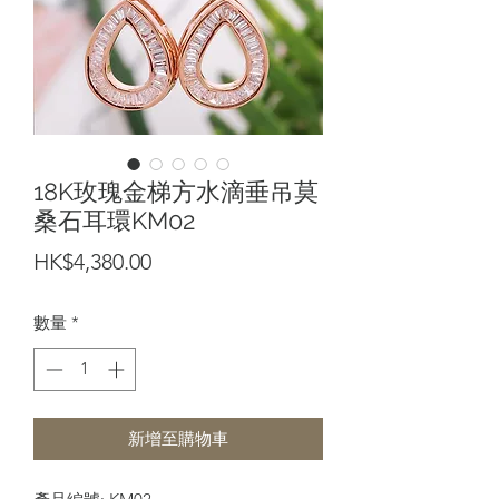
18K玫瑰金梯方水滴垂吊莫
桑石耳環KM02
價
HK$4,380.00
格
數量
*
新增至購物車