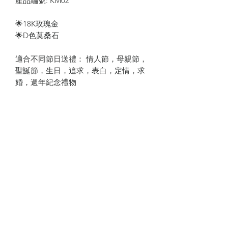
產品編號: KM02
🌟18K玫瑰金
🌟D色莫桑石
適合不同節日送禮： 情人節，母親節，
聖誕節，生日，追求，表白，定情，求
婚，週年紀念禮物
預訂須知
*訂造首飾需時2-3星期，敬請客人耐心
如需訂制查詢及下單服務可聯
等候出貨
絡：
info@kizzbhk.com