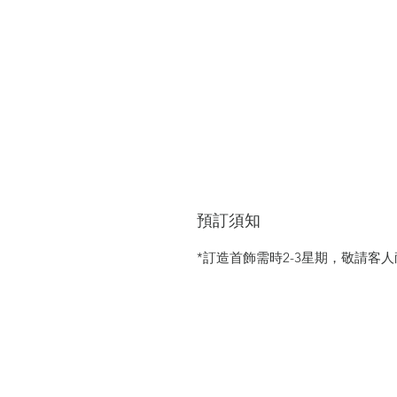
預訂須知
*訂造首飾需時2-3星期，敬請客