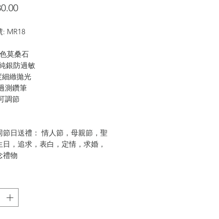
價
0.00
格
 MR18
卡D色莫桑石
25純銀防過敏
0度細緻拋光
通過測鑽筆
口可調節
同節日送禮： 情人節，母親節，聖
生日，追求，表白，定情，求婚，
念禮物