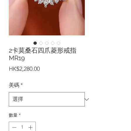
2卡莫桑石四爪菱形戒指
MR19
價
HK$2,280.00
格
美碼
*
數量
*