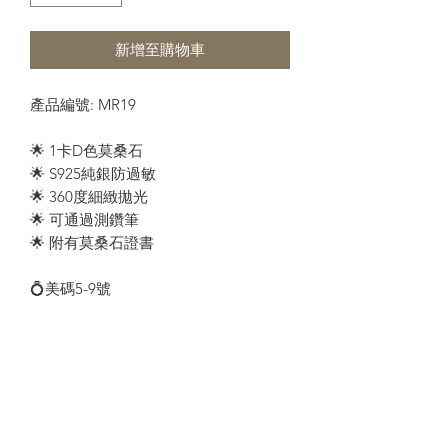
新增至購物車
產品編號: MR19
🌟 1卡D色莫桑石
🌟 S925純銀防過敏
🌟 360度細緻拋光
🌟 可通過測鑽筆
🌟 附有莫桑石證書
💍美碼5-9號
適合不同節日送禮： 情人節，母親節，
聖誕節，生日，追求，表白，定情，求
婚，週年紀念禮物
預訂須知