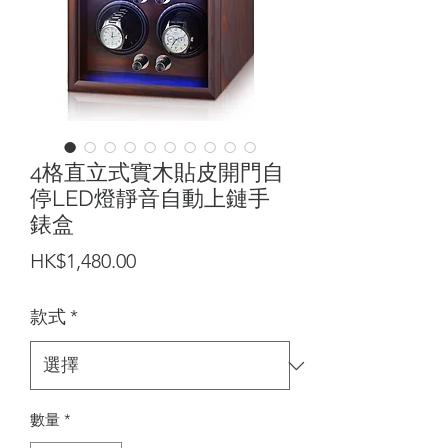
4格直立式實木貼皮開門自
停LED燈靜音自動上鏈手
錶盒
價
HK$1,480.00
格
款式
*
數量
*