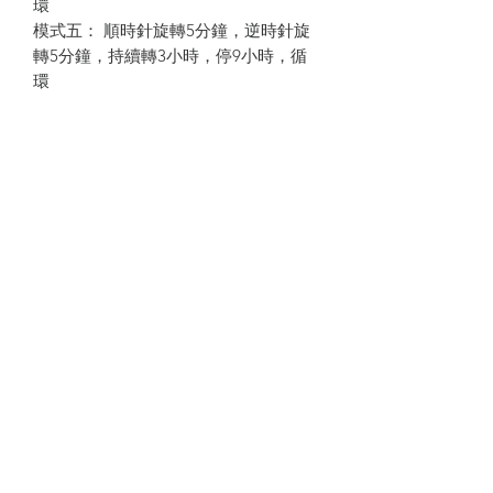
環
模式五： 順時針旋轉5分鐘，逆時針旋
轉5分鐘，持續轉3小時，停9小時，循
環
旋轉方向：順時針，逆時針，順逆時針
交替
材質：實木貼皮，高密度松木板
機芯：萬寶至機芯
電源：3v
配件：說明書，電源線
錶位：1，2，4，6格
款式：1. 黑檀木皮 2.黃檀木皮
尺寸：26.5*29*18cm
預訂須知